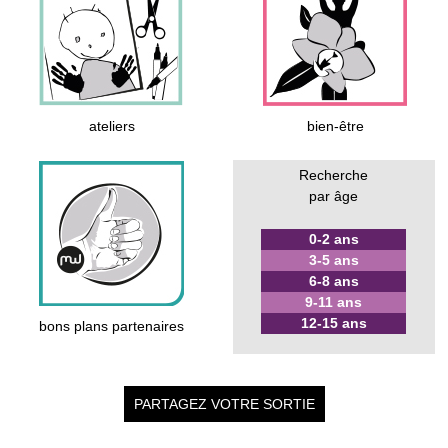
ateliers
bien-être
Recherche
par âge
0-2 ans
3-5 ans
6-8 ans
9-11 ans
12-15 ans
bons plans partenaires
PARTAGEZ VOTRE SORTIE